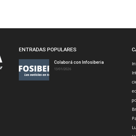
ENTRADAS POPULARES
C
Colaborá con Infosiberia
I
13/01/2026
In
ci
e
po
Br
P
L