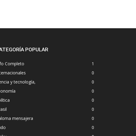
ATEGORÍA POPULAR
nfo Completo
1
ternacionales
0
encia y tecnología,
0
conomía
0
lítica
0
asil
0
aloma mensajera
0
udo
0